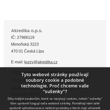
Akredika o.p.s.
IČ: 27966119
Mimoňská 3223
470 01 Česká Lípa
E-mail:
kurzy@akredika.cz
Obchodní podmínky Akredika o.p.s.
Tyto webové stránky používají
soubory cookie a podobné
Obchodní podmínky Everesta, s.r.o.
technologie. Proč chceme vaše
Obchodní podmínky Everesta, Generální
"sušenky"?
dodavatel řešení
Díky malým souborům, které se nazývají cookies, neboli "sušenky"
Ochrana osobních údajů
Vám správně fungují naše webové stránky. Pomáhají nám také
správně vyhodnocovat a nabízet produkty o které mají uživatelé