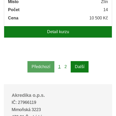
Místo
Zlín
Počet
14
Cena
10 500 Kč
Detail kurzu
Předchozí
1
2
Další
Akredika o.p.s.
IČ: 27966119
Mimoňská 3223