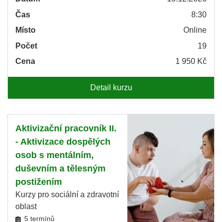
Čas
8:30
Místo
Online
Počet
19
Cena
1 950 Kč
Detail kurzu
Aktivizační pracovník II.
- Aktivizace dospělých
osob s mentálním,
duševním a tělesným
postižením
Kurzy pro sociální a zdravotní
oblast
5 termínů