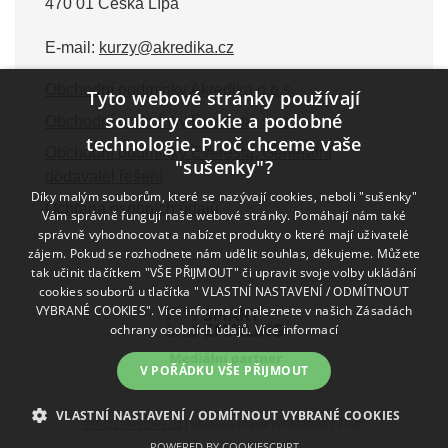
470 01 Česká Lípa
E-mail:
kurzy@akredika.cz
Obchodní podmínky Akredika o.p.s.
Tyto webové stránky používají
soubory cookie a podobné
Obchodní podmínky Everesta, s.r.o.
technologie. Proč chceme vaše
Obchodní podmínky Everesta, Generální
"sušenky"?
dodavatel řešení
Díky malým souborům, které se nazývají cookies, neboli "sušenky"
Ochrana osobních údajů
Vám správně fungují naše webové stránky. Pomáhají nám také
správně vyhodnocovat a nabízet produkty o které mají uživatelé
zájem. Pokud se rozhodnete nám udělit souhlas, děkujeme. Můžete
tak učinit tlačítkem "VŠE PŘIJMOUT" či upravit svoje volby ukládání
cookies souborů u tlačítka " VLASTNÍ NASTAVENÍ / ODMÍTNOUT
VYBRANÉ COOKIES". Více informací naleznete v našich Zásadách
ochrany osobních údajů.
Více informací
V POŘÁDKU VŠE PŘIJMOUT
VLASTNÍ NASTAVENÍ / ODMÍTNOUT VYBRANÉ COOKIES
eshop.akredika.cz
| veškerá práva vyhrazena | 2026
POWERED BY COOKIESCRIPT