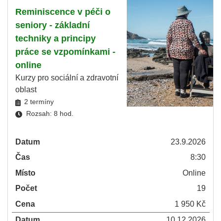
Reminiscence v péči o
seniory - základní
techniky a principy
práce se vzpomínkami -
online
Kurzy pro sociální a zdravotní
oblast
2 termíny
Rozsah: 8 hod.
Datum
23.9.2026
Čas
8:30
Místo
Online
Počet
19
Cena
1 950 Kč
Datum
10.12.2026