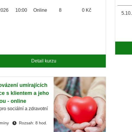
2026
10:00
Online
8
0 Kč
5.10
Detail kurzu
vázení umírajících
ce s klientem a jeho
ou - online
pro sociální a zdravotní
rmíny
Rozsah: 8 hod.