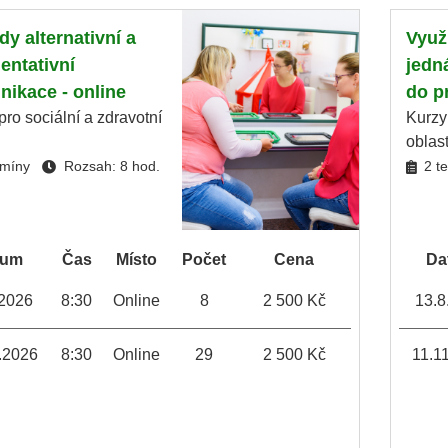
dy alternativní a
Využi
ntativní
jedn
ikace - online
do p
pro sociální a zdravotní
Kurzy
oblas
rmíny
Rozsah: 8 hod.
2 t
tum
Čas
Místo
Počet
Cena
Da
.2026
8:30
Online
8
2 500 Kč
13.8
.2026
8:30
Online
29
2 500 Kč
11.1