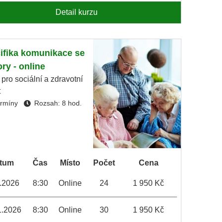
Detail kurzu
ifika komunikace se
ry - online
 pro sociální a zdravotní
t
ermíny
Rozsah: 8 hod.
tum
Čas
Místo
Počet
Cena
.2026
8:30
Online
24
1 950 Kč
1.2026
8:30
Online
30
1 950 Kč