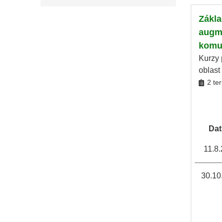
Zákla
augme
komun
Kurzy 
oblast
2 te
Da
11.8
30.10