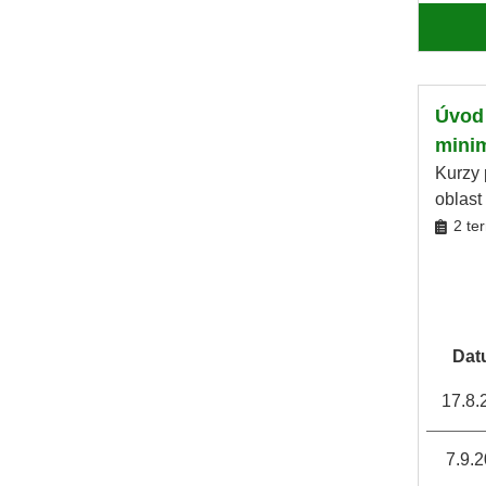
Úvod 
minim
Kurzy 
oblast
2 te
Dat
17.8.
7.9.