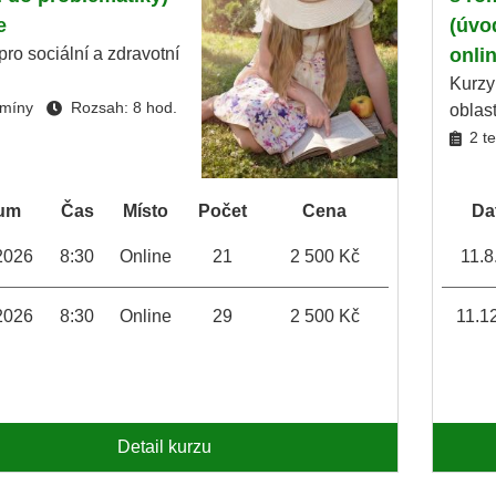
e
(úvo
pro sociální a zdravotní
onli
Kurzy
rmíny
Rozsah: 8 hod.
oblas
2 t
um
Čas
Místo
Počet
Cena
Da
2026
8:30
Online
21
2 500 Kč
11.8
2026
8:30
Online
29
2 500 Kč
11.1
Detail kurzu