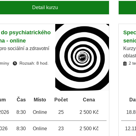
Detail kurzu
do psychiatrického
Spec
a - online
senio
pro sociální a zdravotní
Kurzy
oblas
rmíny
Rozsah: 8 hod.
2 t
um
Čas
Místo
Počet
Cena
Da
2026
8:30
Online
25
2 500 Kč
18.8
2026
8:30
Online
23
2 500 Kč
12.1