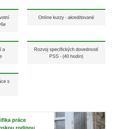
votní
Online kurzy - akreditované
vše
í a
Rozvoj specifických dovedností
e
PSS - (40 hodin)
áce s
ifika práce
mskou rodinou