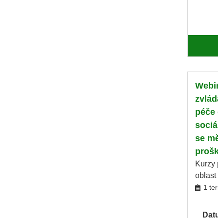
Webin
zvlád
péče 
sociá
se mě
proš
Kurzy 
oblast
1 te
Dat