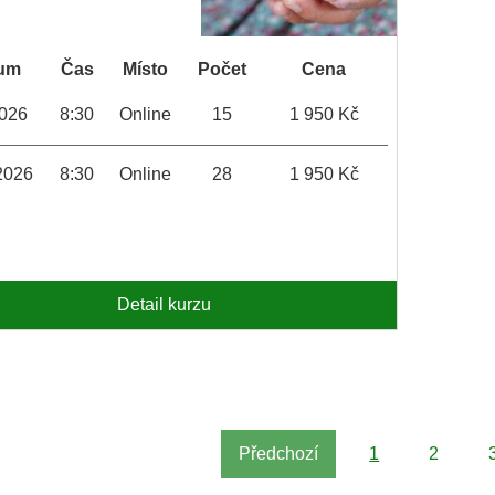
um
Čas
Místo
Počet
Cena
2026
8:30
Online
15
1 950 Kč
2026
8:30
Online
28
1 950 Kč
Detail kurzu
Předchozí
1
2