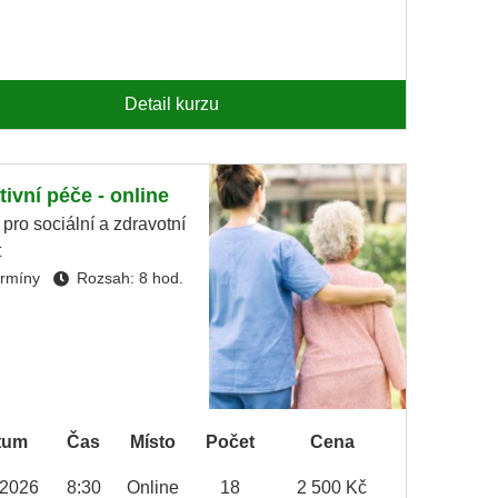
Detail kurzu
tivní péče - online
 pro sociální a zdravotní
t
ermíny
Rozsah: 8 hod.
tum
Čas
Místo
Počet
Cena
.2026
8:30
Online
18
2 500 Kč