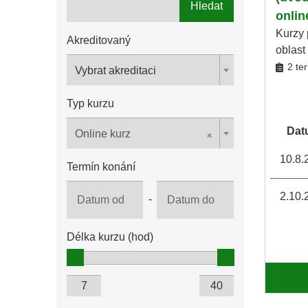
Hledat
onlin
Kurzy 
Akreditovaný
oblast
2 te
Vybrat akreditaci
Typ kurzu
Dat
×
Online kurz
10.8.
Termín konání
2.10.
-
Délka kurzu (hod)