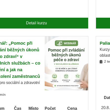
Detail kurzu
ář: „Pomoc při
Palia
ání běžných úkonů
Kurzy
oblas
o zdraví“ v
2 t
lních službách – co
ní a jak na
kolení zaměstnanců
pro sociální a zdravotní
rmín
Da
20.8
um
Čas
Místo
Počet
Cena