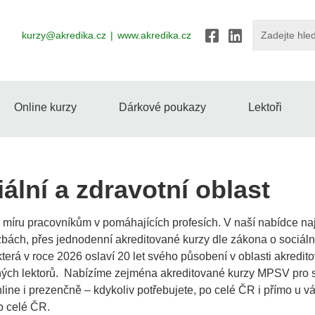
kurzy@akredika.cz
www.akredika.cz
Online kurzy
Dárkové poukazy
Lektoři
ální a zdravotní oblast
míru pracovníkům v pomáhajících profesích. V naší nabídce naj
užbách, přes jednodenní akreditované kurzy dle zákona o sociál
terá v roce 2026 oslaví 20 let svého působení v oblasti akredit
ch lektorů. Nabízíme zejména akreditované kurzy MPSV pro soc
ne i prezenčně – kdykoliv potřebujete, po celé ČR i přímo u 
o celé ČR.