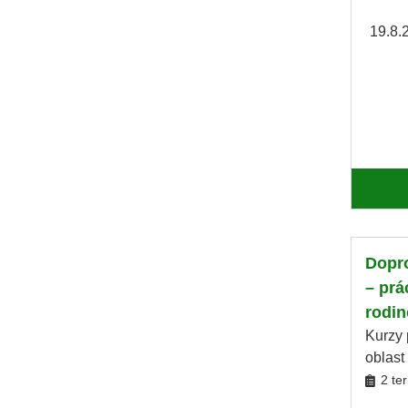
19.8.
Dopro
– prá
rodin
Kurzy 
oblast
2 te