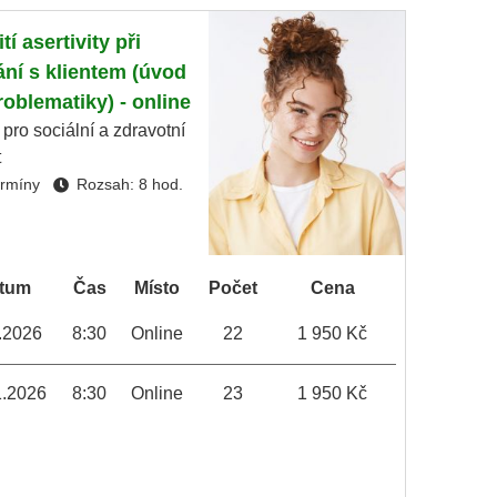
tí asertivity při
ání s klientem (úvod
roblematiky) - online
 pro sociální a zdravotní
t
ermíny
Rozsah: 8 hod.
tum
Čas
Místo
Počet
Cena
.2026
8:30
Online
22
1 950 Kč
1.2026
8:30
Online
23
1 950 Kč