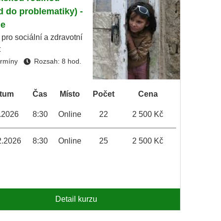
d do problematiky) -
ne
 pro sociální a zdravotní
t
ermíny
Rozsah: 8 hod.
tum
Čas
Místo
Počet
Cena
.2026
8:30
Online
22
2 500 Kč
2.2026
8:30
Online
25
2 500 Kč
Detail kurzu