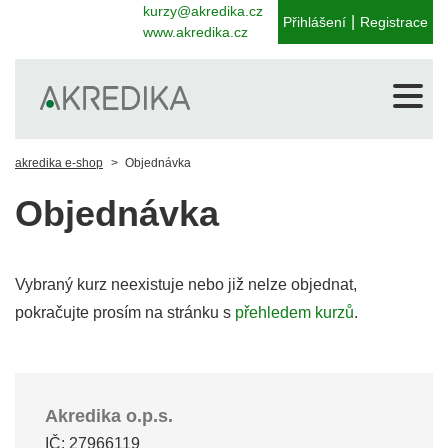
kurzy@akredika.cz
|
Přihlášení
Registrace
www.akredika.cz
akredika e-shop
Objednávka
Objednávka
Vybraný kurz neexistuje nebo již nelze objednat,
pokračujte prosím na stránku s
přehledem kurzů
.
Akredika o.p.s.
IČ: 27966119