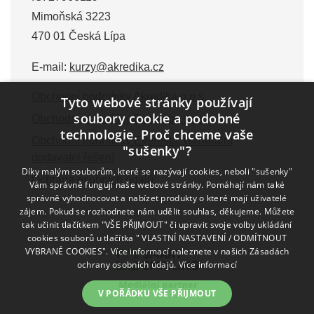
Mimoňská 3223
470 01 Česká Lípa
E-mail:
kurzy@akredika.cz
Obchodní podmínky Akredika o.p.s.
Tyto webové stránky používají
soubory cookie a podobné
Obchodní podmínky Everesta, s.r.o.
technologie. Proč chceme vaše
Obchodní podmínky Everesta, Generální
"sušenky"?
dodavatel řešení
Díky malým souborům, které se nazývají cookies, neboli "sušenky"
Ochrana osobních údajů
Vám správně fungují naše webové stránky. Pomáhají nám také
správně vyhodnocovat a nabízet produkty o které mají uživatelé
zájem. Pokud se rozhodnete nám udělit souhlas, děkujeme. Můžete
tak učinit tlačítkem "VŠE PŘIJMOUT" či upravit svoje volby ukládání
cookies souborů u tlačítka " VLASTNÍ NASTAVENÍ / ODMÍTNOUT
VYBRANÉ COOKIES". Více informací naleznete v našich Zásadách
ochrany osobních údajů.
Více informací
V POŘÁDKU VŠE PŘIJMOUT