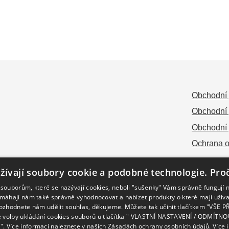
Obchodní 
Obchodní 
Obchodní 
Ochrana o
žívají soubory cookie a podobné technologie. Pro
souborům, které se nazývají cookies, neboli "sušenky" Vám správně fungují
omáhají nám také správně vyhodnocovat a nabízet produkty o které mají uživa
ozhodnete nám udělit souhlas, děkujeme. Můžete tak učinit tlačítkem "VŠE P
je volby ukládání cookies souborů u tlačítka " VLASTNÍ NASTAVENÍ / ODMÍT
. Více informací naleznete v našich Zásadách ochrany osobních údajů.
Více 