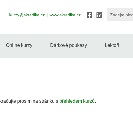
kurzy@akredika.cz
www.akredika.cz
Online kurzy
Dárkové poukazy
Lektoři
kračujte prosím na stránku s
přehledem kurzů
.