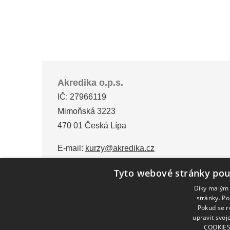
Akredika o.p.s.
IČ: 27966119
Mimoňská 3223
470 01 Česká Lípa
E-mail:
kurzy@akredika.cz
Tyto webové stránky pou
Díky malým 
stránky. P
Pokud se r
upravit svo
COOKIES"