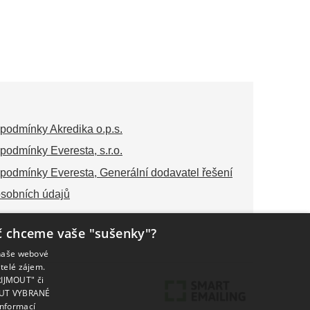
podmínky Akredika o.p.s.
podmínky Everesta, s.r.o.
podmínky Everesta, Generální dodavatel řešení
sobních údajů
č chceme vaše "sušenky"?
 naše webové
telé zájem.
ŘIJMOUT" či
NOUT VYBRANÉ
informací