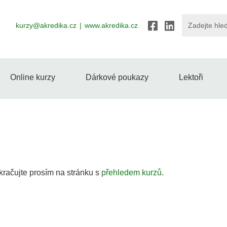
kurzy@akredika.cz
www.akredika.cz
Online kurzy
Dárkové poukazy
Lektoři
kračujte prosím na stránku s
přehledem kurzů
.