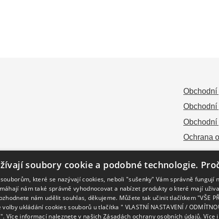
Obchodní 
Obchodní 
Obchodní 
Ochrana o
žívají soubory cookie a podobné technologie. Pro
souborům, které se nazývají cookies, neboli "sušenky" Vám správně fungují
omáhají nám také správně vyhodnocovat a nabízet produkty o které mají uživa
ozhodnete nám udělit souhlas, děkujeme. Můžete tak učinit tlačítkem "VŠE P
je volby ukládání cookies souborů u tlačítka " VLASTNÍ NASTAVENÍ / ODMÍT
. Více informací naleznete v našich Zásadách ochrany osobních údajů.
Více 