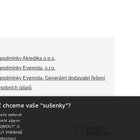
podmínky Akredika o.p.s.
podmínky Everesta, s.r.o.
podmínky Everesta, Generální dodavatel řešení
sobních údajů
č chceme vaše "sušenky"?
 naše webové
telé zájem.
ŘIJMOUT" či
NOUT VYBRANÉ
informací