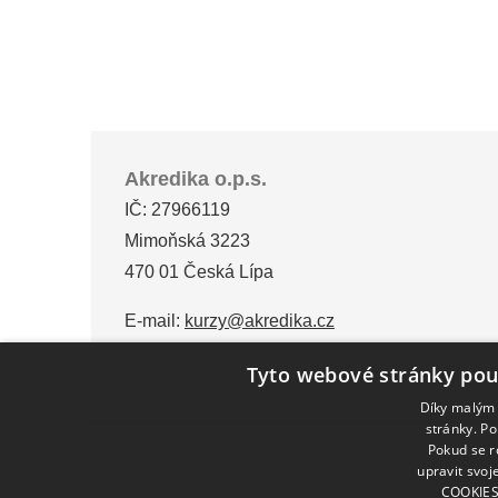
Akredika o.p.s.
IČ: 27966119
Mimoňská 3223
470 01 Česká Lípa
E-mail:
kurzy@akredika.cz
Tyto webové stránky pou
Díky malým 
stránky. P
Pokud se r
upravit svo
COOKIES"