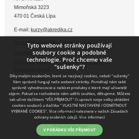
Mimoňská 3223
470 01 Česká Lípa
E-mail:
kurzy@akredika.cz
Obchodní podmínky Akredika o.p.s.
Tyto webové stránky používají
soubory cookie a podobné
Obchodní podmínky Everesta, s.r.o.
technologie. Proč chceme vaše
Obchodní podmínky Everesta, Generální
"sušenky"?
dodavatel řešení
Díky malým souborům, které se nazývají cookies, neboli "sušenky"
Ochrana osobních údajů
Vám správně fungují naše webové stránky. Pomáhají nám také
správně vyhodnocovat a nabízet produkty o které mají uživatelé
zájem. Pokud se rozhodnete nám udělit souhlas, děkujeme. Můžete
tak učinit tlačítkem "VŠE PŘIJMOUT" či upravit svoje volby ukládání
cookies souborů u tlačítka " VLASTNÍ NASTAVENÍ / ODMÍTNOUT
VYBRANÉ COOKIES". Více informací naleznete v našich Zásadách
ochrany osobních údajů.
Více informací
V POŘÁDKU VŠE PŘIJMOUT