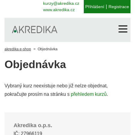
kurzy@akredika.cz
|
Přihlášení
Registrace
www.akredika.cz
akredika e-shop
Objednávka
Objednávka
Vybraný kurz neexistuje nebo již nelze objednat,
pokračujte prosím na stránku s
přehledem kurzů
.
Akredika o.p.s.
IČ: 27966119