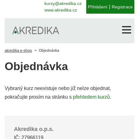
kurzy@akredika.cz
|
Přihlášení
Registrace
www.akredika.cz
akredika e-shop
Objednávka
Objednávka
Vybraný kurz neexistuje nebo již nelze objednat,
pokračujte prosím na stránku s
přehledem kurzů
.
Akredika o.p.s.
IČ: 27966119