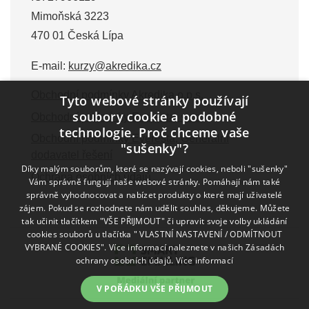
Mimoňská 3223
470 01 Česká Lípa
E-mail:
kurzy@akredika.cz
Obchodní podmínky Akredika o.p.s.
Tyto webové stránky používají
soubory cookie a podobné
Obchodní podmínky Everesta, s.r.o.
technologie. Proč chceme vaše
Obchodní podmínky Everesta, Generální
"sušenky"?
dodavatel řešení
Díky malým souborům, které se nazývají cookies, neboli "sušenky"
Ochrana osobních údajů
Vám správně fungují naše webové stránky. Pomáhají nám také
správně vyhodnocovat a nabízet produkty o které mají uživatelé
zájem. Pokud se rozhodnete nám udělit souhlas, děkujeme. Můžete
tak učinit tlačítkem "VŠE PŘIJMOUT" či upravit svoje volby ukládání
cookies souborů u tlačítka " VLASTNÍ NASTAVENÍ / ODMÍTNOUT
VYBRANÉ COOKIES". Více informací naleznete v našich Zásadách
ochrany osobních údajů.
Více informací
V POŘÁDKU VŠE PŘIJMOUT