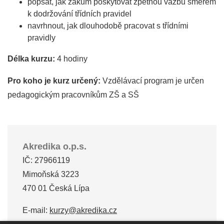
popsat, jak žákům poskytovat zpětnou vazbu směrem
k dodržování třídních pravidel
navrhnout, jak dlouhodobě pracovat s třídními
pravidly
Délka kurzu:
4 hodiny
Pro koho je kurz určený:
Vzdělávací program je určen
pedagogickým pracovníkům ZŠ a SŠ
Akredika o.p.s.
IČ: 27966119
Mimoňská 3223
470 01 Česká Lípa
E-mail:
kurzy@akredika.cz