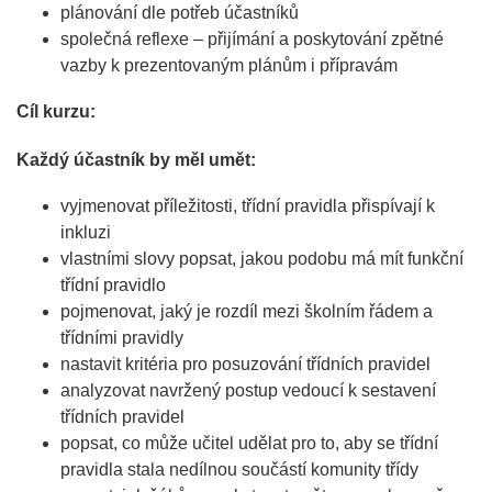
plánování dle potřeb účastníků
společná reflexe – přijímání a poskytování zpětné
vazby k prezentovaným plánům i přípravám
Cíl kurzu:
Každý účastník by měl umět:
vyjmenovat příležitosti, třídní pravidla přispívají k
inkluzi
vlastními slovy popsat, jakou podobu má mít funkční
třídní pravidlo
pojmenovat, jaký je rozdíl mezi školním řádem a
třídními pravidly
nastavit kritéria pro posuzování třídních pravidel
analyzovat navržený postup vedoucí k sestavení
třídních pravidel
popsat, co může učitel udělat pro to, aby se třídní
pravidla stala nedílnou součástí komunity třídy