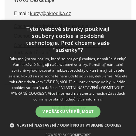
470 01 Česká Lípa
E-mail:
kurzy@akredika.cz
Obchodní podmínky Akredika o.p.s.
Tyto webové stránky používají
soubory cookie a podobné
Obchodní podmínky Everesta, s.r.o.
technologie. Proč chceme vaše
Obchodní podmínky Everesta, Generální
"sušenky"?
dodavatel řešení
Díky malým souborům, které se nazývají cookies, neboli "sušenky"
Ochrana osobních údajů
Vám správně fungují naše webové stránky. Pomáhají nám také
správně vyhodnocovat a nabízet produkty o které mají uživatelé
zájem. Pokud se rozhodnete nám udělit souhlas, děkujeme. Můžete
tak učinit tlačítkem "VŠE PŘIJMOUT" či upravit svoje volby ukládání
cookies souborů u tlačítka " VLASTNÍ NASTAVENÍ / ODMÍTNOUT
VYBRANÉ COOKIES". Více informací naleznete v našich Zásadách
ochrany osobních údajů.
Více informací
V POŘÁDKU VŠE PŘIJMOUT
VLASTNÍ NASTAVENÍ / ODMÍTNOUT VYBRANÉ COOKIES
eshop.akredika.cz
| veškerá práva vyhrazena | 2026
POWERED BY COOKIESCRIPT