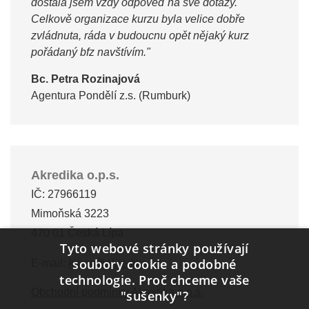
dostala jsem vždy odpověď na své dotazy.
Celkově organizace kurzu byla velice dobře
zvládnuta, ráda v budoucnu opět nějaký kurz
pořádaný bfz navštívím."
Bc. Petra Rozinajová
Agentura Pondělí z.s. (Rumburk)
Akredika o.p.s.
IČ: 27966119
Mimoňská 3223
470 01 Česká Lípa
Tyto webové stránky používají
soubory cookie a podobné
E-mail:
kurzy@akredika.cz
technologie. Proč chceme vaše
Obchodní podmínky Akredika o.p.s.
"sušenky"?