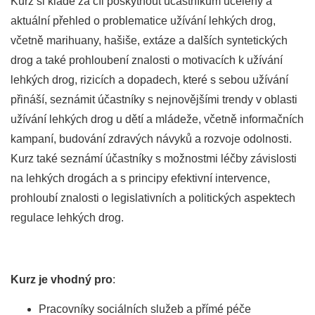
Kurz si klade za cíl poskytnout účastníkům ucelený a
aktuální přehled o problematice užívání lehkých drog,
včetně marihuany, hašiše, extáze a dalších syntetických
drog a také prohloubení znalosti o motivacích k užívání
lehkých drog, rizicích a dopadech, které s sebou užívání
přináší, seznámit účastníky s nejnovějšími trendy v oblasti
užívání lehkých drog u dětí a mládeže, včetně informačních
kampaní, budování zdravých návyků a rozvoje odolnosti.
Kurz také seznámí účastníky s možnostmi léčby závislosti
na lehkých drogách a s principy efektivní intervence,
prohloubí znalosti o legislativních a politických aspektech
regulace lehkých drog.
Kurz je vhodný pro
:
Pracovníky sociálních služeb a přímé péče