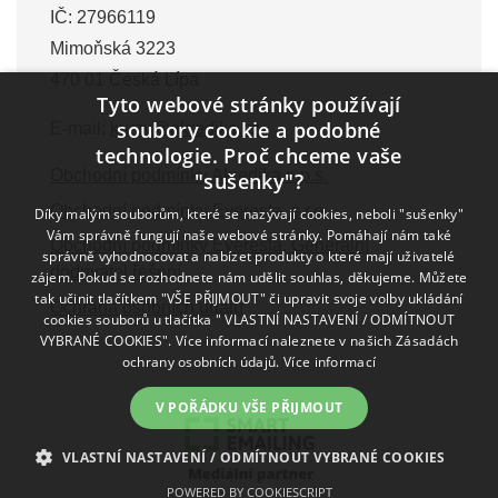
IČ: 27966119
Mimoňská 3223
470 01 Česká Lípa
Tyto webové stránky používají
soubory cookie a podobné
E-mail:
kurzy@akredika.cz
technologie. Proč chceme vaše
Obchodní podmínky Akredika o.p.s.
"sušenky"?
Obchodní podmínky Everesta, s.r.o.
Díky malým souborům, které se nazývají cookies, neboli "sušenky"
Vám správně fungují naše webové stránky. Pomáhají nám také
Obchodní podmínky Everesta, Generální
správně vyhodnocovat a nabízet produkty o které mají uživatelé
dodavatel řešení
zájem. Pokud se rozhodnete nám udělit souhlas, děkujeme. Můžete
tak učinit tlačítkem "VŠE PŘIJMOUT" či upravit svoje volby ukládání
Ochrana osobních údajů
cookies souborů u tlačítka " VLASTNÍ NASTAVENÍ / ODMÍTNOUT
VYBRANÉ COOKIES". Více informací naleznete v našich Zásadách
ochrany osobních údajů.
Více informací
V POŘÁDKU VŠE PŘIJMOUT
VLASTNÍ NASTAVENÍ / ODMÍTNOUT VYBRANÉ COOKIES
POWERED BY COOKIESCRIPT