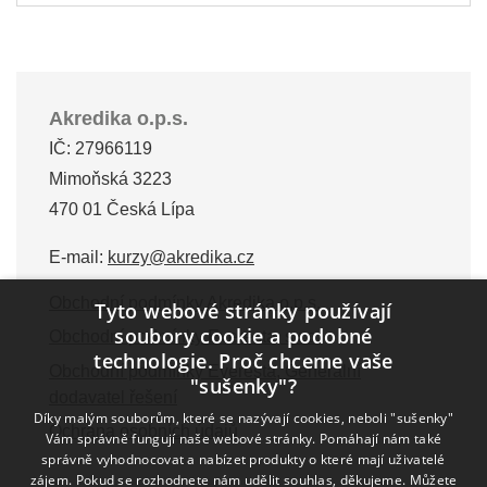
Akredika o.p.s.
IČ: 27966119
Mimoňská 3223
470 01 Česká Lípa
E-mail:
kurzy@akredika.cz
Obchodní podmínky Akredika o.p.s.
Tyto webové stránky používají
soubory cookie a podobné
Obchodní podmínky Everesta, s.r.o.
technologie. Proč chceme vaše
Obchodní podmínky Everesta, Generální
"sušenky"?
dodavatel řešení
Díky malým souborům, které se nazývají cookies, neboli "sušenky"
Ochrana osobních údajů
Vám správně fungují naše webové stránky. Pomáhají nám také
správně vyhodnocovat a nabízet produkty o které mají uživatelé
zájem. Pokud se rozhodnete nám udělit souhlas, děkujeme. Můžete