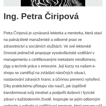
Ing. Petra Čiripová
Petra Čiripová je uznávaná lektorka a mentorka, která staví
na patnáctileté manažerské a odborné praxi ve
zdravotnictví a sociálních službách. Ve své lektorské
činnosti jedinečně propojuje vysokoškolské vzdělání v
managementu s certifikovanými metodami mindfulness,
jógy a technik práce s emocemi. Její kurzy na našem e-
shopu se zaměřují na zvládání náročných situací,
nastavování zdravých hranic a účinnou prevenci vyhoření.
Díky praktickému přístupu vás naučí, jak úspěšně
transformovat svůj mindset a podpořit duševní i fyzické
zdraví v každodenním životě. Inspirujte se jejím odborným
vedením a vyberte si vzdělávací program, který posune váš