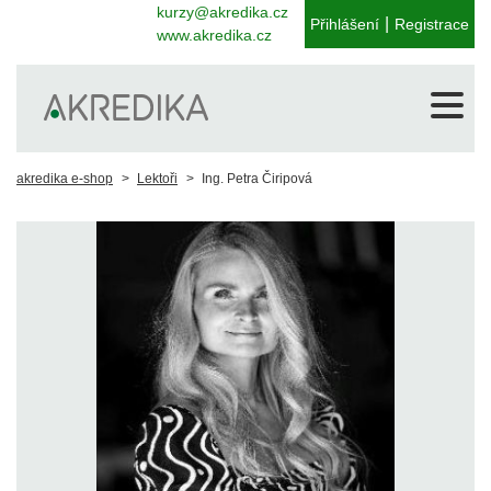
kurzy@akredika.cz
|
Přihlášení
Registrace
www.akredika.cz
akredika e-shop
Lektoři
Ing. Petra Čiripová