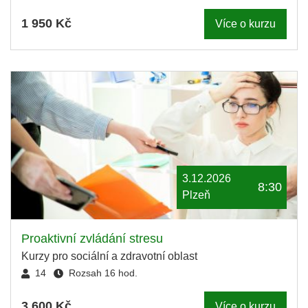
1 950 Kč
Více o kurzu
3.12.2026
8:30
Plzeň
Proaktivní zvládání stresu
Kurzy pro sociální a zdravotní oblast
14
Rozsah 16 hod.
3 600 Kč
Více o kurzu