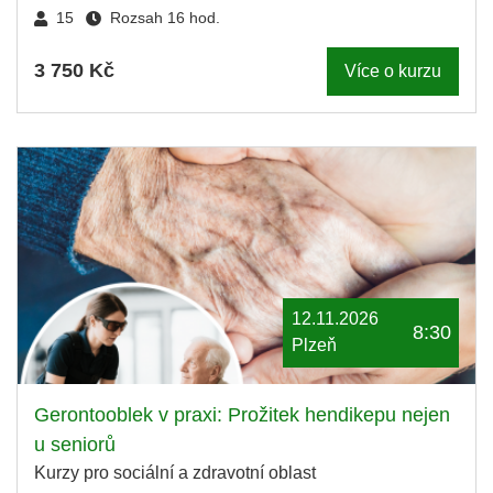
15
Rozsah 16 hod.
3 750 Kč
Více o kurzu
12.11.2026
8:30
Plzeň
Gerontooblek v praxi: Prožitek hendikepu nejen
u seniorů
Kurzy pro sociální a zdravotní oblast