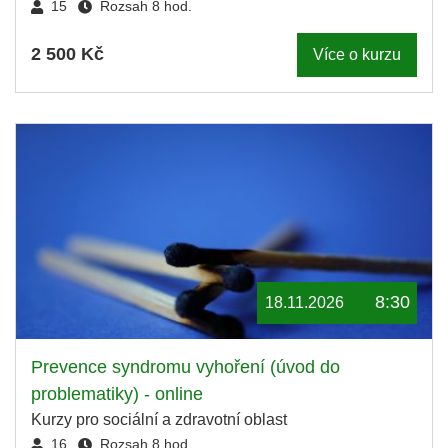
15
Rozsah 8 hod.
2 500 Kč
Více o kurzu
8:30
18.11.2026
Prevence syndromu vyhoření (úvod do
problematiky) - online
Kurzy pro sociální a zdravotní oblast
16
Rozsah 8 hod.